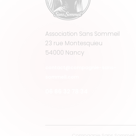
Association Sans Sommeil
23 rue Montesquieu
54000 Nancy
contact@compagnie-sans-
sommeil.com
06 86 32 78 34
Compagnie Sans Sommeil © 